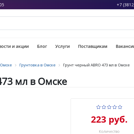
05
+7 (3812
ости и акции
Блог
Услуги
Поставщикам
Ваканси
 Омске
Грунтовка в Омске
Грунт черный ABRO 473 мл в Омске
73 мл в Омске
223 руб.
Количество