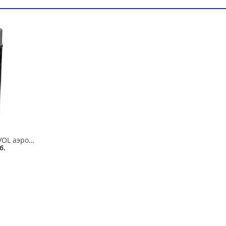
Грунт серый NOVOL аэрозоль 500 мл в Омске
б.