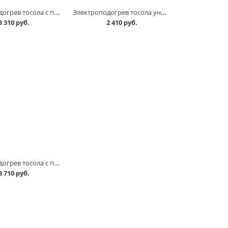
Электроподогрев тосола с помпой универсальный 2 кВт г.ТЮМЕНЬ в Омске
Электроподогрев тосола универсальный 1,5 кВт г.ТЮМЕНЬ в Омске
3 310 руб.
2 410 руб.
Электроподогрев тосола с помпой 2,0кВт /с монтажным комплектом/ ТОРНАДО в Омске
3 710 руб.