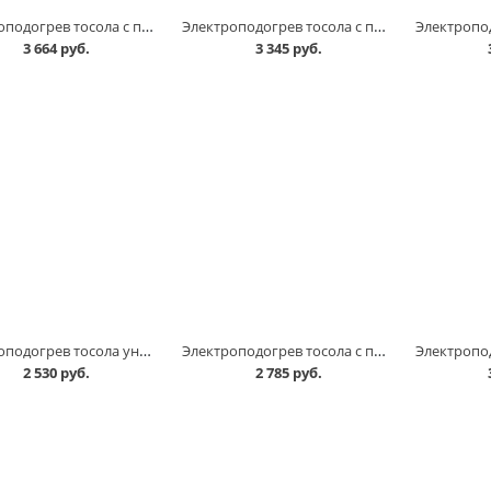
Электроподогрев тосола с помпой 2,0кВт NOVA PRO в Омске
Электроподогрев тосола с помпой 3,0кВт Autoram в Омске
3 664 руб.
3 345 руб.
Электроподогрев тосола универсальный 2 кВт г.ТЮМЕНЬ в Омске
Электроподогрев тосола с помпой 2,0кВт /без монтажного комплекта/ ТОРНАДО в Омске
2 530 руб.
2 785 руб.