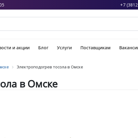
05
+7 (3812
ости и акции
Блог
Услуги
Поставщикам
Ваканси
Омске
Электроподогрев тосола в Омске
ола в Омске