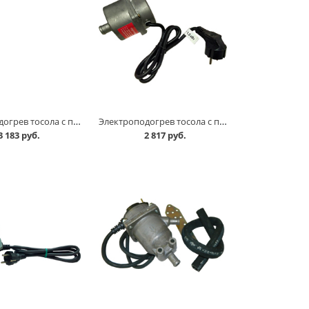
Электроподогрев тосола с помпой 1,5кВт NOVA PRO в Омске
Электроподогрев тосола с помпой 1,5кВт ГОЛЬФСТРИМ-5Х в Омске
3 183 руб.
2 817 руб.