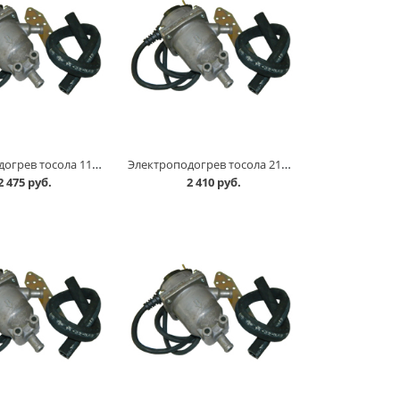
Электроподогрев тосола 11183 /16-кл, ./,2110-2112 /16-кл./ , 2170 /16-кл./ г.ТЮМЕНЬ в Омске
Электроподогрев тосола 2101-07,2121 /карбюраторный/ г.ТЮМЕНЬ в Омске
2 475 руб.
2 410 руб.