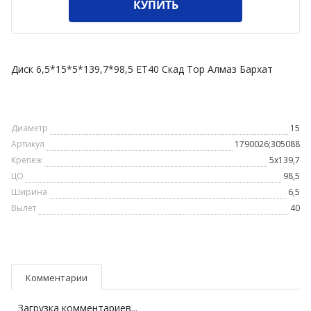
КУПИТЬ
Диск 6,5*15*5*139,7*98,5 ET40 Скад Тор Алмаз Бархат
Диаметр
15
Артикул
1790026;305088
Крепеж
5х139,7
ЦО
98,5
Ширина
6,5
Вылет
40
Комментарии
Загрузка комментариев...