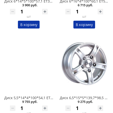
Диск 6*14*5*100*57,1 ET38 Alcasta M01 GMF в Омске
Диск 6*16*4*100*60,1 ET50 Скад Акула Графит в Омске
3 900 руб.
6 715 руб.
шт
шт
В корзину
В корзину
Диск 5,5*14*4*100*54,1 ET40 KDW KD1420 BFP в Омске
Диск 6,5*15*5*139,7*98,5 ET40 Скад Трофи Селена в Омске
9 755 руб.
9 275 руб.