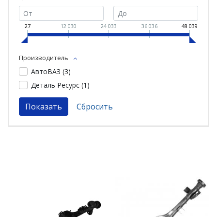
27
12 030
24 033
36 036
48 039
Производитель
АвтоВАЗ (
3
)
Деталь Ресурс (
1
)