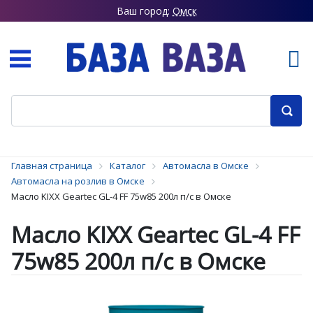
Ваш город:
Омск
Главная страница
Каталог
Автомасла в Омске
Автомасла на розлив в Омске
Масло KIXX Geartec GL-4 FF 75w85 200л п/с в Омске
Масло KIXX Geartec GL-4 FF
75w85 200л п/с в Омске