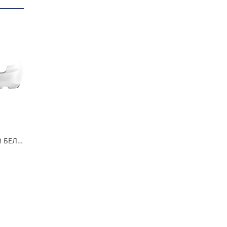
Бампер 2190 задний БЕЛОЕ ОБЛАКО/240/ в Омске