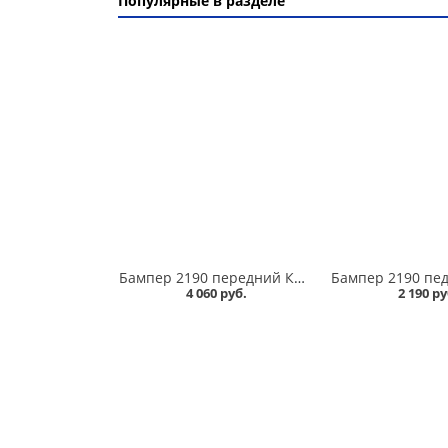
Популярные в разделе
Бампер 2190 передний КАЛИНА /104/ норма в Омске
4 060 руб.
2 190 ру