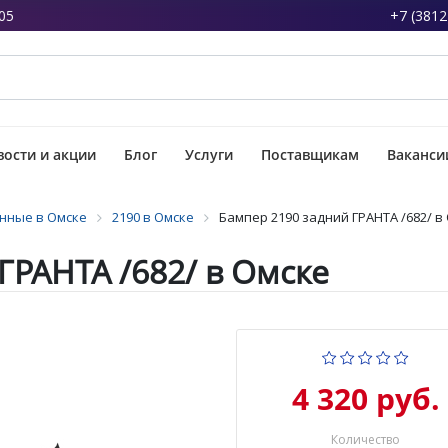
05
+7 (3812
ости и акции
Блог
Услуги
Поставщикам
Ваканси
нные в Омске
2190 в Омске
Бампер 2190 задний ГРАНТА /682/ в
ГРАНТА /682/ в Омске
4 320 руб.
Количество