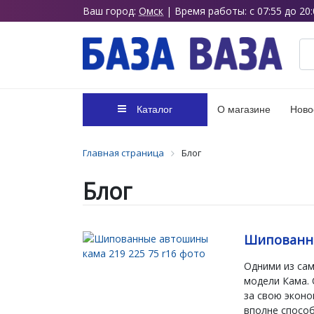
Ваш город:
Омск
| Время работы: с 07:55 до 20:
Каталог
О магазине
Ново
Главная страница
Блог
Блог
Шипованны
Одними из са
модели Кама. 
за свою эконо
вполне способ