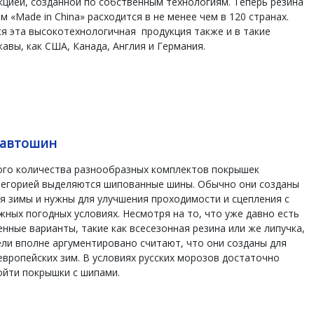
кцией, созданной по собственным технологиям. Теперь резина
м «Made in China» расходится в не менее чем в 120 странах.
я эта высокотехнологичная продукция также и в такие
авы, как США, Канада, Англия и Германия.
 автошин
ого количества разнообразных комплектов покрышек
тегорией выделяются шипованные шины. Обычно они созданы
я зимы и нужны для улучшения проходимости и сцепления с
жных погодных условиях. Несмотря на то, что уже давно есть
нные варианты, такие как всесезонная резина или же липучка,
ли вполне аргументировано считают, что они созданы для
европейских зим. В условиях русских морозов достаточно
ойти покрышки с шипами.