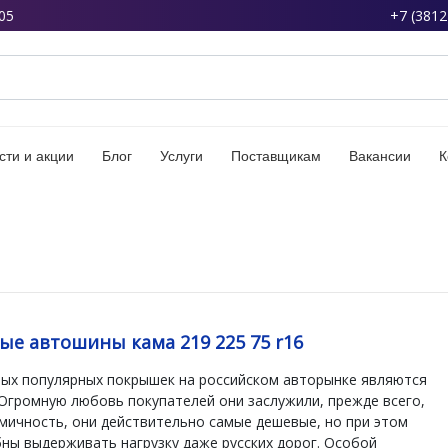
05
+7 (3812
сти и акции
Блог
Услуги
Поставщикам
Вакансии
К
е автошины кама 219 225 75 r16
мых популярных покрышек на российском авторынке являются
Огромную любовь покупателей они заслужили, прежде всего,
мичность, они действительно самые дешевые, но при этом
ны выдерживать нагрузку даже русских дорог. Особой