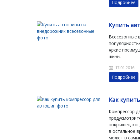
Подробнее
Купить ав
Всесезонные 
популярностью
яркие преимущ
шины.
17.01.2016
Подробнее
Как купит
Компрессор д
предусмотрите
покрышек, ког
в остальное в
может в самы