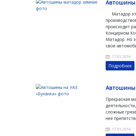
Автошины
Матадор это 
производством
происходит р
Концерном Кон
Матадор. Но э
свои автомоб
17.01.2016
Подробнее
Автошины 
Прекрасная ма
деятельности,
сложные грязе
неё препятств
17.01.2016