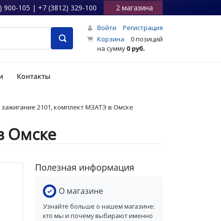
) 900-105 | +7 (3812) 329-100
2 магазина
Войти
Регистрация
Корзина
0 позиций
на сумму
0 руб.
и
Контакты
 зажигание 2101, комплект МЗАТЭ в Омске
в Омске
Полезная информация
О магазине
Узнайте больше о нашем магазине:
кто мы и почему выбирают именно