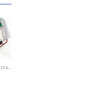
Стробоскоп Вымпел СТ-01 в Омске