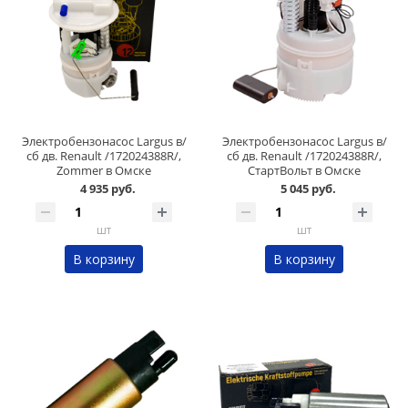
Электробензонасос Largus в/
Электробензонасос Largus в/
сб дв. Renault /172024388R/,
сб дв. Renault /172024388R/,
Zommer в Омске
СтартВольт в Омске
4 935 руб.
5 045 руб.
шт
шт
В корзину
В корзину