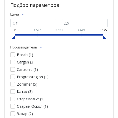
Подбор параметров
Цена
71
1 597
3 123
4 649
6 175
Производитель
Bosch (
1
)
Cargen (
3
)
Cartronic (
1
)
Progressregion (
1
)
Zommer (
5
)
Катэк (
3
)
СтартВольт (
1
)
Старый Оскол (
1
)
Элкар (
2
)