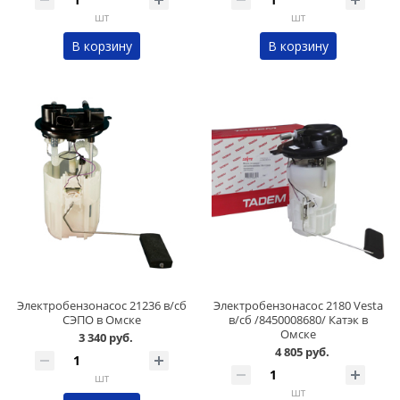
шт
шт
В корзину
В корзину
Электробензонасос 21236 в/сб
Электробензонасос 2180 Vesta
СЭПО в Омске
в/сб /8450008680/ Катэк в
Омске
3 340 руб.
4 805 руб.
шт
шт