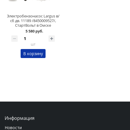
Электробензонасос Largus в/
сб дв. 11189 /8450009527/,
СтартВольт в Омске
5 580 руб.
шт
В корзину
Информация
Новости