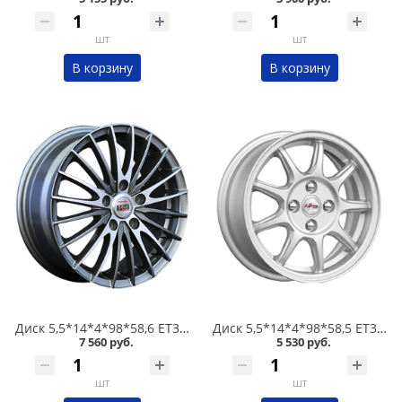
шт
шт
В корзину
В корзину
Диск 5,5*14*4*98*58,6 ET35 Alcasta M02 GMF /темно-серый полированный/ в Омске
Диск 5,5*14*4*98*58,5 ET35 iFree Эвил Нео-классик в Омске
7 560 руб.
5 530 руб.
шт
шт