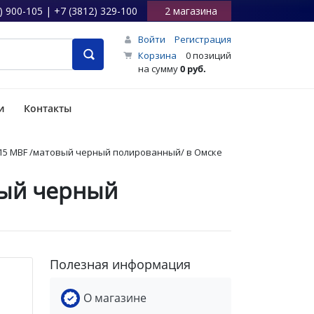
) 900-105 | +7 (3812) 329-100
2 магазина
Войти
Регистрация
Корзина
0 позиций
на сумму
0 руб.
и
Контакты
 X-15 MBF /матовый черный полированный/ в Омске
вый черный
Полезная информация
О магазине