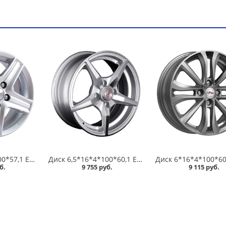
Диск 5,5*14*5*100*57,1 ET38 Скад Магнум Селена в Омске
Диск 6,5*16*4*100*60,1 ET50 NZ F-30 SF /серебристый полированный/ в Омске
б.
9 755 руб.
9 115 руб.