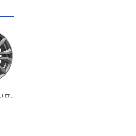
Диск 6*16*4*100*60,1 ET50 iFree Панган Хайвэй в Омске