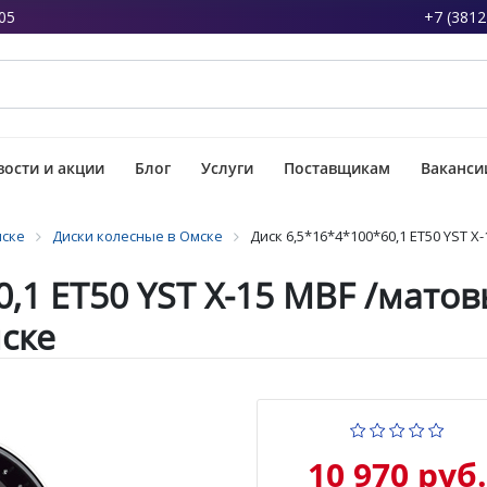
05
+7 (3812
ости и акции
Блог
Услуги
Поставщикам
Ваканси
мске
Диски колесные в Омске
Диск 6,5*16*4*100*60,1 ET50 YST
0,1 ET50 YST X-15 MBF /мато
ске
10 970 руб.