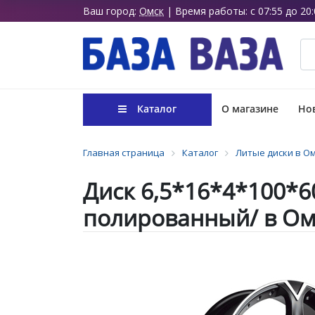
Ваш город:
Омск
| Время работы: с 07:55 до 20:
Каталог
О магазине
Нов
Главная страница
Каталог
Литые диски в О
Диск 6,5*16*4*100*6
полированный/ в Ом