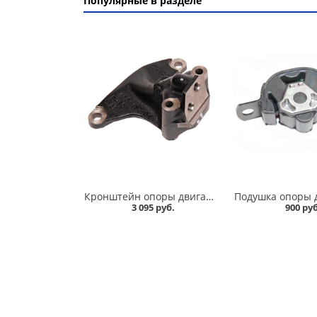
Популярные в разделе
Кронштейн опоры двигателя 2180 Vesta, X-Ray дв. 21129,21179 правый, VIS в Омске
3 095 руб.
900 руб