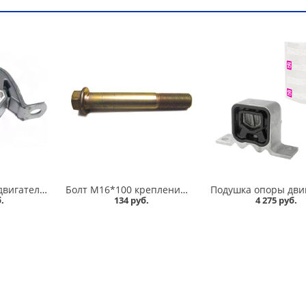
Подушка опоры двигателя задняя 1118, 2190, 2190 FL с МКПП+АКПП Балаково в Омске
Болт М16*100 крепления задней опоры двигателя 2110-12 в Омске
.
134 руб.
4 275 руб.