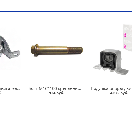
Подушка опоры двигателя задняя 1118, 2190, 2190 FL с МКПП+АКПП Балаково в Омске
Болт М16*100 крепления задней опоры двигателя 2110-12 в Омске
.
134 руб.
4 275 руб.