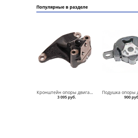
Популярные в разделе
Кронштейн опоры двигателя 2180 Vesta, X-Ray дв. 21129,21179 правый, VIS в Омске
3 095 руб.
900 руб