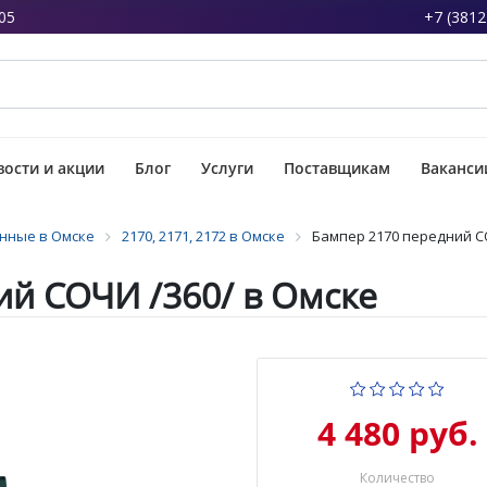
05
+7 (3812
ости и акции
Блог
Услуги
Поставщикам
Ваканси
нные в Омске
2170, 2171, 2172 в Омске
Бампер 2170 передний С
й СОЧИ /360/ в Омске
4 480 руб.
Количество