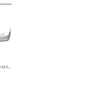
Бампер 2172 задний БЕЛОЕ ОБЛАКО /240/ в Омске